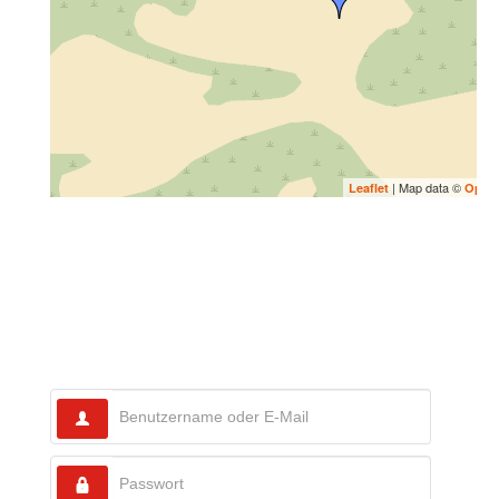
| Map data ©
Leaflet
Open