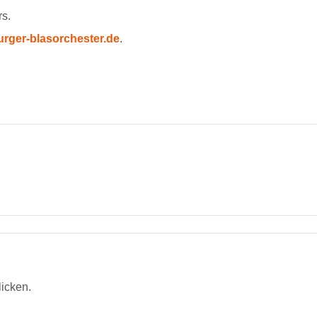
rs.
urger-blasorchester.de
.
licken.