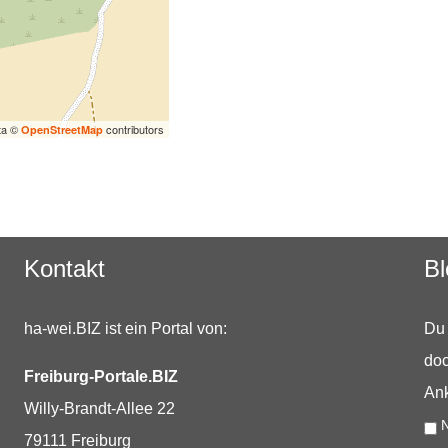
ta ©
contributors
OpenStreetMap
Kontakt
Bl
ha-wei.BIZ ist ein Portal von:
Du 
doc
Freiburg-Portale.BIZ
Ank
Willy-Brandt-Allee 22
N
79111 Freiburg